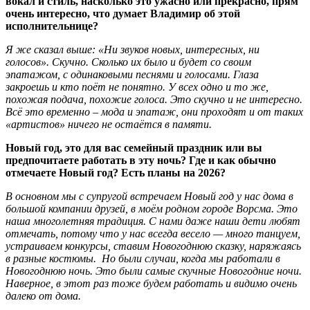
вокал и стиль, насколько это ужасно или прекрасно, прям
очень интересно, что думает Владимир об этой
исполнительнице?
Я же сказал выше: «Ни звуков новых, интересных, ни
голосов». Скучно. Сколько их было и будет со своим
эпатажом, с одинаковыми песнями и голосами. Глаза
закроешь и кто поёт не понятно. У всех одно и то же,
похожая подача, похожие голоса. Это скучно и не интересно.
Всё это временно – мода и эпатаж, они проходят и от таких
«артистов» ничего не остаётся в памяти.
Новый год, это для вас семейный праздник или вы
предпочитаете работать в эту ночь? Где и как обычно
отмечаете Новый год? Есть планы на 2026?
В основном мы с супругой встречаем Новый год у нас дома в
большой компании друзей, в моём родном городе Ворсма. Это
наша многолетняя традиция. С нами даже наши дети любят
отмечать, потому что у нас всегда весело — много танцуем,
устраиваем конкурсы, ставим Новогоднюю сказку, наряжаясь
в разные костюмы. Но были случаи, когда мы работали в
Новогоднюю ночь. Это были самые скучные Новогодние ночи.
Наверное, в этот раз тоже будем работать и видимо очень
далеко от дома.