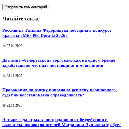
Читайте также
Россиянка Татьяна Федорищева победила в конкурсе
красоты «Miss Piel Dorada 2026»
📅 07.04.2026
Два лица «белорусской» торговли: как на одном бренде
зарабатывают честные поставщики и мошенники
📅 23.11.2025
Провокация на взятку привела за решетку невиновного,
будет ли восстановлена справедливость?
📅 22.11.2025
Четыре года страха: пострадавшая от бездействия и
волокиты правоохранителей Магдалина Лунькова требует