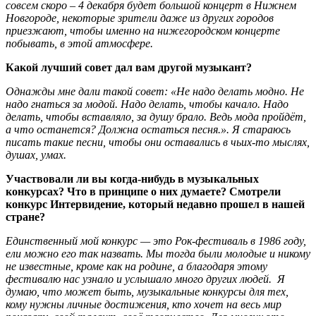
совсем скоро – 4 декабря будет большой концерт в Нижнем
Новгороде, некоторые зрители даже из других городов
приезжают, чтобы именно на нижегородском концерте
побывать, в этой атмосфере.
Какой лучший совет дал вам другой музыкант?
Однажды мне дали такой совет: «Не надо делать модно. Не
надо гнаться за модой. Надо делать, чтобы качало. Надо
делать, чтобы вставляло, за душу брало. Ведь мода пройдёт,
а что останется? Должна остаться песня.». Я стараюсь
писать такие песни, чтобы они оставались в чьих-то мыслях,
душах, умах.
Участвовали ли вы когда-нибудь в музыкальных
конкурсах? Что в принципе о них думаете? Смотрели
конкурс Интервидение, который недавно прошел в нашей
стране?
Единственный мой конкурс — это Рок-фестиваль в 1986 году,
ели можно его так назвать. Мы тогда были молодые и никому
не известные, кроме как на родине, а благодаря этому
фестивалю нас узнало и услышало много других людей. Я
думаю, что может быть, музыкальные конкурсы для тех,
кому нужны личные достижения, кто хочет на весь мир