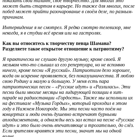
показать свой талант, своё творчество. Для многих это
может быть стартом в карьере. Но также для многих, после
побед может прийти разочарование в своём деле, по разным-
причинам.
Интервидение я не смотрел. Я редко смотрю телевизор, мне
некогда, я в студии всё время или на гастролях.
Как вы относитесь к творчеству певца Шамана?
Разделяете такое открытое отношение к патриотизму?
Я практически не слушаю другую музыку, кроме своей. Я
мельком что-то слышал из его репертуара, но не вспомню
ничего, кроме песни «Я русский». Патриотизм дело хорошее,
когда он искренне проявляется, без показушничества. Я люблю
свою Родину и малую и большую. У меня есть пара
патриотических песен – «Русские идут» и «Разлилась». Эти
песни были многие месяцы на лидирующей позиции в хит-
параде на радиостанции «Гордость». Также мы исполнили их
на фестивале «Музыка Гордых», который проходил в этом
году в Нижнем Новгороде. Мы эти песни часто поём на
концертах и люди очень душевно встречают бурными
аплодисментами, а однажды весь зал встал на песне «Русские
идут» и это было очень впечатляюще и трогательно, до слёз.
Если зрителям нравятся эти песни, значит мы на одной
волне.