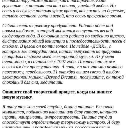
осеннюю пору тоже разные, как и настроение. Есть
грустные – с нотами тоски и печали, ушедшей любви. Но
есть и весёлые с нотами ярких красок, как листья на деревьях,
теплого осеннего уюта и верой, что осень прекрасное время.
Сейчас осень я провожу продуктивно. Работа идёт над
новым альбомом, который мы хотим выпустить весной
следующего года. В основном это работа по сведению треков,
выстраивания общей концепции и последовательности песен в
альбоме. В целом он почти готов. На лейбле «ДСХХ», с
которым мы сотрудничаем, начали выпускать на цифровых
площадках альбомы моей электронной музыки. Их у меня
очень много, я сочиняю её с 1997 года. Постепенно их все
выложим для прослушивания. А пока, я в них что-то немного
пересвожу, переделываю. 31 октября вышел свежий альбом
электронной музыки «Beyond Dreams», послушайте, он такой
спокойный для сна, медитации.
Опишите свой творческий процесс, когда вы пишете
новую музыку.
Я пишу только в своей студии, дома в тишине. Включаю
компьютер, подключаю клавиши или беру гитару, начинаю
играть, наигрывать, импровизировать. Тишина студии
способствует определенному творческому настрою. Я беру
инструменты и рождается музыка, рождается песня.