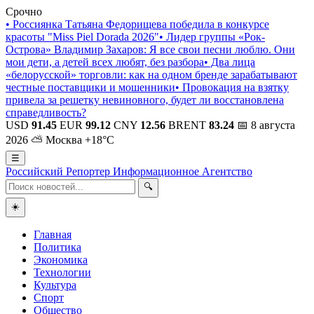
Срочно
•
Россиянка Татьяна Федорищева победила в конкурсе
красоты "Miss Piel Dorada 2026"
•
Лидер группы «Рок-
Острова» Владимир Захаров: Я все свои песни люблю. Они
мои дети, а детей всех любят, без разбора
•
Два лица
«белорусской» торговли: как на одном бренде зарабатывают
честные поставщики и мошенники
•
Провокация на взятку
привела за решетку невиновного, будет ли восстановлена
справедливость?
USD
91.45
EUR
99.12
CNY
12.56
BRENT
83.24
📅 8 августа
2026
⛅ Москва +18°C
☰
Российский Репортер
Информационное Агентство
🔍
☀️
Главная
Политика
Экономика
Технологии
Культура
Спорт
Общество