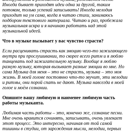
Иногда бывает приходят идеи одна за другой, таким
потоком, только успевай записывать! Иногда мелодия
приходит на ум сама, когда я читаю стихи, занимаюсь
подбором текстового материала. Читаю и раз, пробежала
музыкальная искра и я начинаю работать над этой
музыкальной идеей.
Что в музыке вызывает у вас чувство страсти?
Если расценивать страсть как эмоцию чего-то зажигающего
внутри при прослушивании, то скорее всего ритм и я люблю
танцевать под зажигательную музыку. Вообще я люблю
разную музыку, которая вызывает разные эмоции во мне. Но
сама Музыка для меня – это не страсть, музыка – это моя
жизнь. В моей голове постоянно что-то звучит, эти мелодии
и ритмы, они порой спать не дают. Музыка навсегда в моей
голое и моём сознании.
Опишите вашу любимую и наименее любимую часть
работы музыканта.
Любимая часть работы – это, конечно же, сознание песни.
Мне очень нравится сочинять, записывать, очень увлекает
этот процесс. Это интересно, начиная от той самой
тишины в студии, от зарождения мысли, мелодии, первых