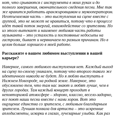
нот, что срываются с инструмента в моих руках и до
полного завершения, окончательного сведения песни. Мне так
же нравится работать аранжировщиком и звукооператором.
Неотъемлемая часть – это выступления на сцене вместе с
группой, это не может не нравиться, потому что в процессе
идёт такой поток энергий, взаимодействие со зрителями. Но
из этого вытекает и наименее любимая часть работы
музыканта – это усталость и постоянные недосыпы на
гастролях, бывает и нервничаем по разным причинам. Но в
целом больше хорошего в моей работе.
Расскажите о вашем любимом выступлении в вашей
карьере?
Наверное, самого любимого выступления нет. Каждый выход
на сцену по-своему уникален, потому что второго такого же
идентичного никогда не будет. Но я люблю выступать в
Нижнем Новгороде, на родной земле. Наверное, это
обусловлено тем, что там нас знают и любят лучше, чем в
других городах. Там каждый концерт проходит в
неповторимой атмосфере – здорово, классно, весело-задорно,
все поют наши песни вместе с нами хором. Вот это
ощущение единства со зрителем, с любимым благодарным
зрителем. Лучшая похвала для артиста – это искренние
аплодисменты, искорки в глазах, лучезарные улыбки. Как раз