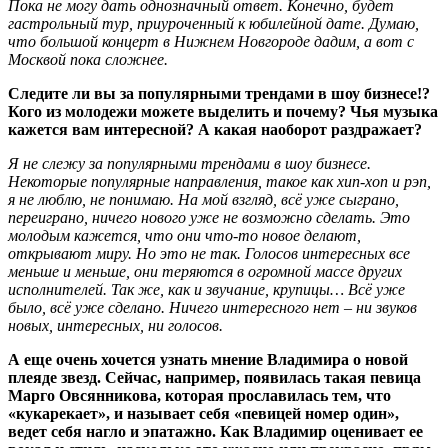
Пока не могу дать однозначный ответ. Конечно, будет
гастрольный тур, приуроченный к юбилейной дате. Думаю,
что большой концерт в Нижнем Новгороде дадим, а вот с
Москвой пока сложнее.
Следите ли вы за популярными трендами в шоу бизнесе!?
Кого из молодежи можете выделить и почему? Чья музыка
кажется вам интересной? А какая наоборот раздражает?
Я не слежу за популярными трендами в шоу бизнесе.
Некоторые популярные направления, такое как хип-хоп и рэп,
я не люблю, не понимаю. На мой взгляд, всё уже сыграно,
переиграно, ничего нового уже не возможно сделать. Это
молодым кажется, что они что-то новое делают,
открывают миру. Но это не так. Голосов интересных все
меньше и меньше, они теряются в огромной массе других
исполнителей. Так же, как и звучание, крупицы… Всё уже
было, всё уже сделано. Ничего интересного нет – ни звуков
новых, интересных, ни голосов.
А еще очень хочется узнать мнение Владимира о новой
плеяде звезд. Сейчас, например, появилась такая певица
Марго Овсянникова, которая прославилась тем, что
«кукарекает», и называет себя «певицей номер один»,
ведет себя нагло и эпатажно. Как Владимир оценивает ее