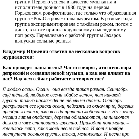
группу. Первого успеха в качестве музыканта и
исполнителя добился в 1986 году на первом
Горьковском рок-фестивале, где только что образованная
группа «Рок-Острова» стала лауреатом. В разные годы
группа экспериментировала с тяжёлым роком, потом с
диско, в итоге пришла к душевному и мелодичному
поп-року. Параллельно с работой группы Захаров
выпускал сольные релизы
Владимир Юрьевич ответил на несколько вопросов
журналистов:
Как проходит ваша осень? Часто говорят, что осень пора
депрессий и создания новой музыки, а как она влияет на
вас? Над чем сейчас работаете в творчестве?
Я люблю осень. Осень– она всегда такая разная. Сентябрь
ещё тёплый, любимое всеми «бабье лето», нет никакой
грусти, только наслаждение тёплыми днями.. Октябрь
раскрывает все краски осени, пейзажи за окном ярче, деревья
преображаются, ими всегда приятно любоваться. Но к концу
месяца литья опадают, деревья обнажаются, начинаются
дожди и уже становится грустно. Приходит понимание –
кончилось лето, как в моей песне поётся. И вот в ноябре
наступает осенняя грусть, тоска, меланхолия. И песни про