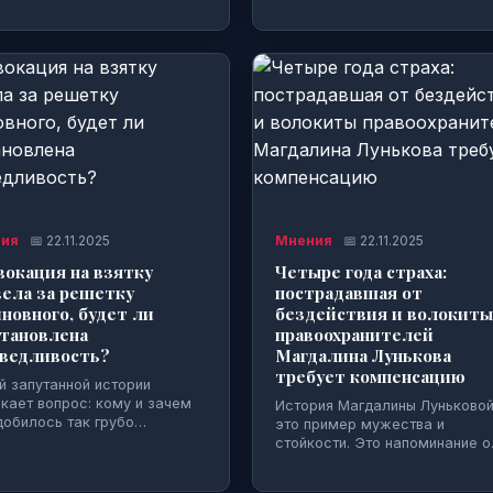
ия
📅 22.11.2025
Мнения
📅 22.11.2025
окация на взятку
Четыре года страха:
ела за решетку
пострадавшая от
новного, будет ли
бездействия и волокиты
становлена
правоохранителей
аведливость?
Магдалина Лунькова
требует компенсацию
й запутанной истории
кает вопрос: кому и зачем
История Магдалины Луньково
добилось так грубо…
это пример мужества и
стойкости. Это напоминание 