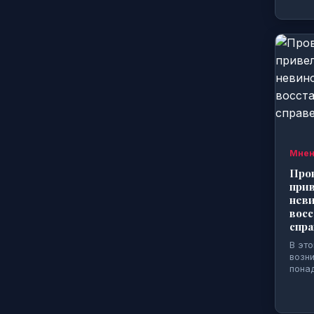
по «чьей-то настоятельной
дружеской просьбе»?
💬 0
ЭКОНОМИКА
⏱️ 15:59
В Госдуме хотят ограничить
аппетиты торговых сетей
💬 0
МНЕНИЯ
⏱️ 09:44
Мнен
Если вам на карту вдруг
Пров
упали деньги от незнакомца
прив
💬 0
неви
вос
спр
МНЕНИЯ
⏱️ 09:15
В это
История с продолжением.
возни
Дело Луньковой: Абсурдное
пона
обвинение как оружие в
войне за коттеджный
поселок