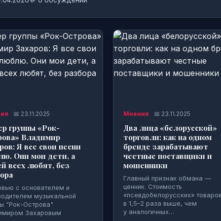
7.04.2026
💬 0 обсуждений
ия
📅 23.11.2025
Мнения
📅 23.11.2025
р группы «Рок-
Два лица «белорусской»
рова» Владимир
торговли: как на одном
ров: Я все свои песни
бренде зарабатывают
ю. Они мои дети, а
честные поставщики и
й всех любят, без
мошенники
ора
Главный признак обмана —
ценник. Стоимость
рвью с основателем и
«псевдобелорусских» товаро
водителем музыкальной
в 1,5–2 раза выше, чем
пы "Рок-Острова"
у аналогичных…
имиром Захаровым