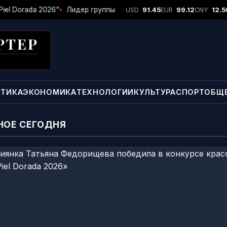
Dorada 2026"
•
Лидер группы «Рок-Острова» Владимир Захаров: Я
USD
91.45
EUR
99.12
CNY
12.5
РТЕР
ТИКА
ЭКОНОМИКА
ТЕХНОЛОГИИ
КУЛЬТУРА
СПОРТ
ОБЩ
НОЕ СЕГОДНЯ