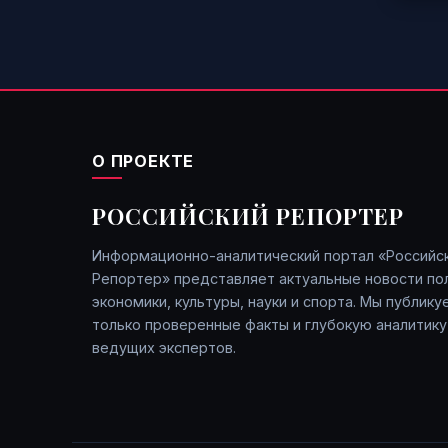
💬 0
МНЕНИЯ
⏱️ 11:54
Российские миллиардеры
разбогатели еще больше
💬 0
О ПРОЕКТЕ
МНЕНИЯ
⏱️ 15:25
Дело «КП Берёзовка»: Как в
РОССИЙСКИЙ РЕПОРТЕР
Подмосковье за «спор о
дороге» пытаются посадить
председателя
Информационно-аналитический портал «Российс
Репортер» представляет актуальные новости пол
💬 0
экономики, культуры, науки и спорта. Мы публику
только проверенные факты и глубокую аналитику
ЭКОНОМИКА
⏱️ 16:51
ведущих экспертов.
В Минстрое спешат
подчеркнуть: индексация
коммунальных платежей –
это не просто неприятное
повышение цифр в
квитанциях