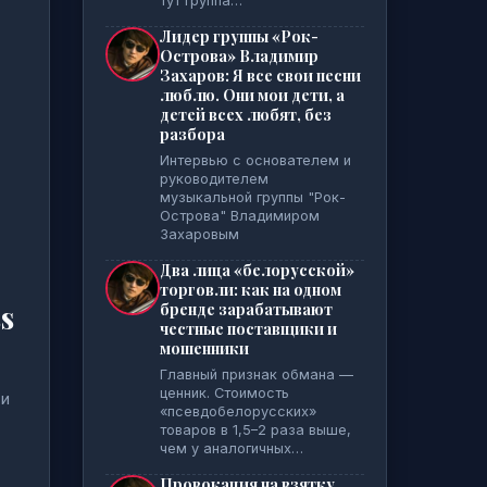
тут группа…
Лидер группы «Рок-
Острова» Владимир
Захаров: Я все свои песни
люблю. Они мои дети, а
детей всех любят, без
разбора
Интервью с основателем и
руководителем
музыкальной группы "Рок-
Острова" Владимиром
Захаровым
Два лица «белорусской»
торговли: как на одном
s
бренде зарабатывают
честные поставщики и
мошенники
Главный признак обмана —
ценник. Стоимость
 и
«псевдобелорусских»
товаров в 1,5–2 раза выше,
чем у аналогичных…
Провокация на взятку