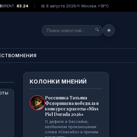
 все свои песни люблю. Они мои дети, а детей всех любят, бе
6
BRENT
83.24
📅 8 августа 2026
⛅ Москва +18°C
🔍
☀️
ЕСТВО
МНЕНИЯ
КОЛОНКИ МНЕНИЙ
Россиянка Татьяна
Федорищева победила в
конкурсе красоты «Miss
Piel Dorada 2026»
О дефиле в бассейне,
необычном произношении
слова «Спасибо» и причем