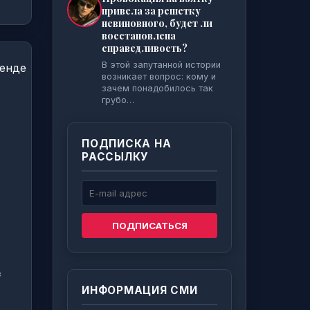
привела за решетку
невиновного, будет ли
восстановлена
справедливость?
В этой запутанной истории
возникает вопрос: кому и
зачем понадобилось так
грубо…
ПОДПИСКА НА
РАССЫЛКУ
ПОДПИСАТЬСЯ
в
ИНФОРМАЦИЯ СМИ