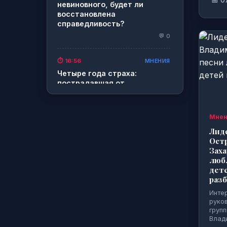
📅 0
невиновного, будет ли
восстановлена
справедливость?
💬 0
МНЕНИЯ
⏱️ 16:56
Четыре года страха:
пострадавшая от
бездействия и волокиты
правоохранителей
Магдалина Лунькова
Мнен
требует компенсацию
Лиде
💬 0
Ост
Заха
МНЕНИЯ
⏱️ 19:38
любл
дете
Вопиющий беспредел
разб
происходит на территории
г.о. Шаховская: Неугодную
Инте
оппонентку чиновника
руко
«прессуют» через
груп
правоохранительные органы
Влад