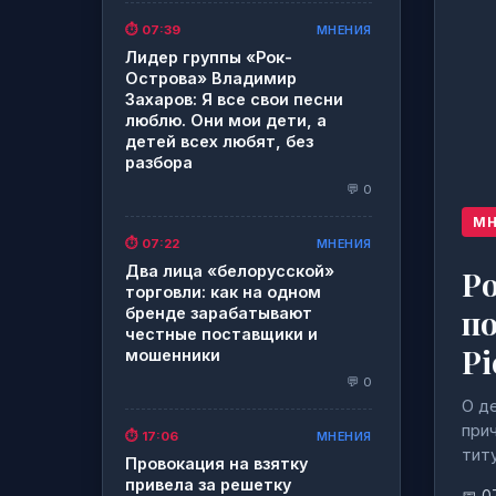
МНЕНИЯ
⏱️ 07:39
Лидер группы «Рок-
Острова» Владимир
Захаров: Я все свои песни
люблю. Они мои дети, а
детей всех любят, без
разбора
💬 0
МН
МНЕНИЯ
⏱️ 07:22
Два лица «белорусской»
Р
торговли: как на одном
по
бренде зарабатывают
честные поставщики и
Pi
мошенники
💬 0
О д
при
МНЕНИЯ
⏱️ 17:06
титу
Провокация на взятку
привела за решетку