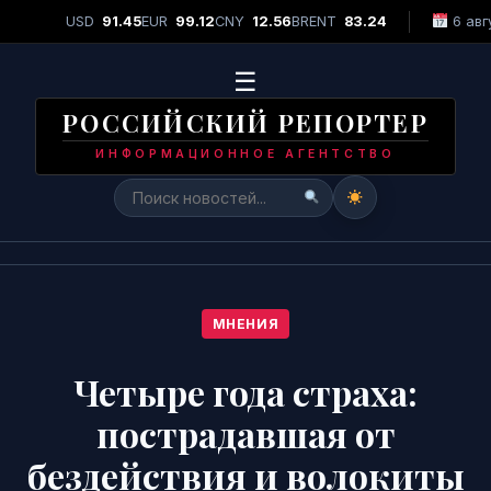
 2026"
•
Лидер группы «Рок-Острова» Владимир Захаров: Я все с
USD
91.45
EUR
99.12
CNY
12.56
BRENT
83.24
6 авг
СРОЧНО
☰
РОССИЙСКИЙ РЕПОРТЕР
ИНФОРМАЦИОННОЕ АГЕНТСТВО
МНЕНИЯ
Четыре года страха:
пострадавшая от
бездействия и волокиты