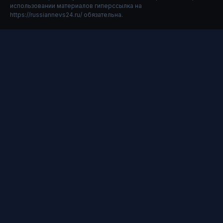
использовании материалов гиперссылка на
https://russiannevs24.ru/ обязательна.