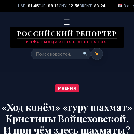
онкурсе красоты "Miss Piel Dorada 2026"
•
Лидер группы «Рок-О
USD
91.45
EUR
99.12
CNY
12.56
BRENT
83.24
8 авг
СРОЧНО
☰
РОССИЙСКИЙ РЕПОРТЕР
ИНФОРМАЦИОННОЕ АГЕНТСТВО
МНЕНИЯ
«Ход конём» «гуру шахмат»
Кристины Войцеховской.
И при чём здесь шахматы?