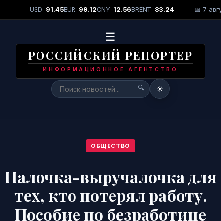
обедила в конкурсе красоты "Miss Piel Dorada 2026"
•
Лидер г
USD
91.45
EUR
99.12
CNY
12.56
BRENT
83.24
📅 7 авг
СРОЧНО
☰
РОССИЙСКИЙ РЕПОРТЕР
ИНФОРМАЦИОННОЕ АГЕНТСТВО
🔍
☀️
ОБЩЕСТВО
Палочка-выручалочка для
тех, кто потерял работу.
Пособие по безработице