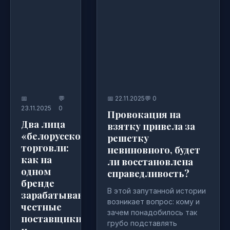
📅
💬
📅 22.11.2025
💬 0
23.11.2025
0
Провокация на
Два лица
взятку привела за
«белорусской»
решетку
торговли:
невиновного, будет
как на
ли восстановлена
одном
справедливость?
бренде
В этой запутанной истории
зарабатывают
возникает вопрос: кому и
честные
зачем понадобилось так
поставщики
грубо подставлять