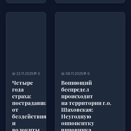
📅 22.11.2025
💬 0
📅 08.11.2025
💬 0
Четыре
Вопиющий
года
беспредел
страха:
происходит
пострадавшая
на территории г.о.
от
Шаховская:
бездействия
Неугодную
и
оппонентку
волокиты
чиновника