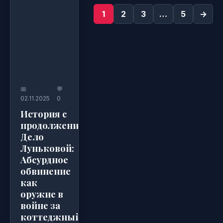
1
2
3
…
5
→
📅
💬
02.11.2025
0
История с
продолжением.
Дело
Луньковой:
Абсурдное
обвинение
как
оружие в
войне за
коттеджный