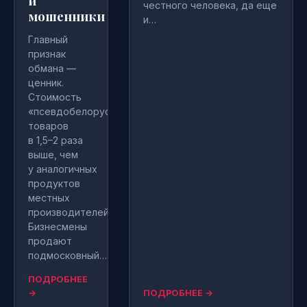
и
честного человека, да еще
мошенники
и…
Главный
признак
обмана —
ценник.
Стоимость
«псевдобелорусских»
товаров
в 1,5–2 раза
выше, чем
у аналогичных
продуктов
местных
производителей.
Бизнесмены
продают
подмосковный…
ПОДРОБНЕЕ
→
ПОДРОБНЕЕ →