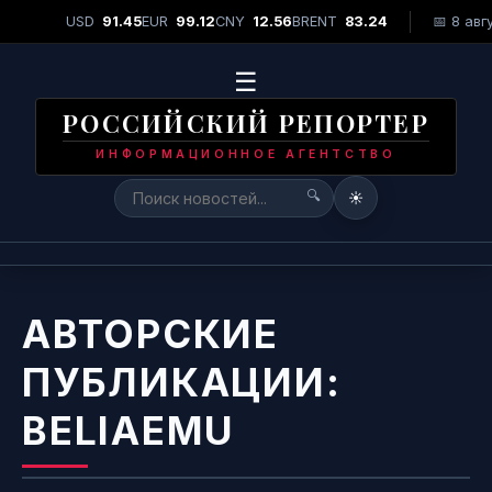
 победила в конкурсе красоты "Miss Piel Dorada 2026"
•
Лидер 
USD
91.45
EUR
99.12
CNY
12.56
BRENT
83.24
📅 8 авг
СРОЧНО
☰
РОССИЙСКИЙ РЕПОРТЕР
ИНФОРМАЦИОННОЕ АГЕНТСТВО
🔍
☀️
АВТОРСКИЕ
ПУБЛИКАЦИИ:
BELIAEMU