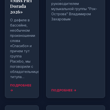
«Miss Piel
руководителем
Dorada
музыкальной группы "Рок-
2026»
Острова" Владимиром
Захаровым
О дефиле в
бассейне,
необычном
произношении
слова
«Спасибо» и
причем тут
группа
Placebo, мы
поговорили с
обладательницей
титула…
ПОДРОБНЕЕ
→
ПОДРОБНЕЕ →