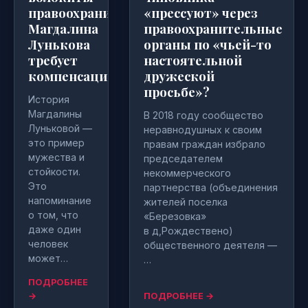
правоохранителей
«прессуют» через
Магдалина
правоохранительные
Лунькова
органы по «чьей-то
требует
настоятельной
компенсацию
дружеской
просьбе»?
История
Магдалины
В 2018 году сообщество
Луньковой —
неравнодушных к своим
это пример
правам граждан избрало
мужества и
председателем
стойкости.
некоммерческого
Это
партнерства (объединения
напоминание
жителей поселка
о том, что
«Березовка»
даже один
в д,Рождествено)
человек
общественного деятеля —
может…
…
ПОДРОБНЕЕ
→
ПОДРОБНЕЕ →