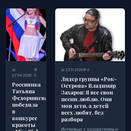
📅
💬
📅 23.11.2025
💬 0
07.04.2026
0
Лидер группы «Рок-
Россиянка
Острова» Владимир
Татьяна
Захаров: Я все свои
Федорищева
песни люблю. Они
победила
мои дети, а детей
в
всех любят, без
конкурсе
разбора
красоты
Интервью с основателем и