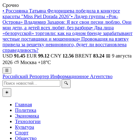
Срочно
•
Россиянка Татьяна Федорищева победила в конкурсе
красоты "Miss Piel Dorada 2026"
•
Лидер группы «Рок-
Острова» Владимир Захаров: Я все свои песни люблю. Они
мои дети, а детей всех любят, без разбора
•
Два лица
«белорусской» торговли: как на одном бренде зарабатывают
честные поставщики и мошенники
•
Провокация на взятку
привела за решетку невиновного, будет ли восстановлена
справедливость?
USD
91.45
EUR
99.12
CNY
12.56
BRENT
83.24
📅 9 августа
2026
⛅ Москва +18°C
☰
Российский Репортер
Информационное Агентство
🔍
☀️
Главная
Политика
Экономика
Технологии
Культура
Спорт
Общество